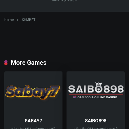
Home
»
KHMBET
More Games
SABAY7
SAIBO898