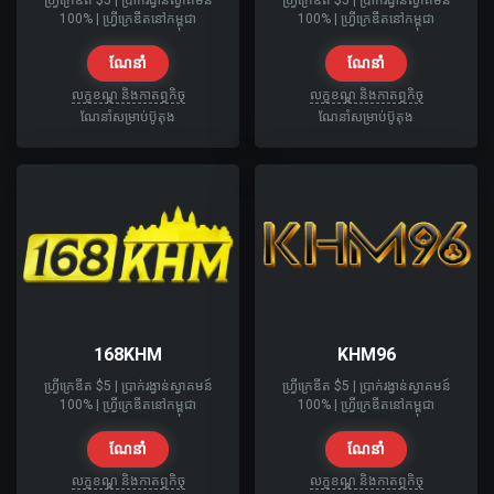
ហ្វ្រីក្រេឌីត $5​ | ប្រាក់រង្វាន់ស្វាគមន៍
ហ្វ្រីក្រេឌីត $5​ | ប្រាក់រង្វាន់ស្វាគមន៍
100% | ហ្វ្រីក្រេឌីតនៅកម្ពុជា
100% | ហ្វ្រីក្រេឌីតនៅកម្ពុជា
ណែនាំ
ណែនាំ
លក្ខខណ្ឌ និងកាតព្វកិច្
លក្ខខណ្ឌ និងកាតព្វកិច្
ណែនាំសម្រាប់ប៊ូតុង
ណែនាំសម្រាប់ប៊ូតុង
168KHM
KHM96
ហ្វ្រីក្រេឌីត $5​ | ប្រាក់រង្វាន់ស្វាគមន៍
ហ្វ្រីក្រេឌីត $5​ | ប្រាក់រង្វាន់ស្វាគមន៍
100% | ហ្វ្រីក្រេឌីតនៅកម្ពុជា
100% | ហ្វ្រីក្រេឌីតនៅកម្ពុជា
ណែនាំ
ណែនាំ
លក្ខខណ្ឌ និងកាតព្វកិច្
លក្ខខណ្ឌ និងកាតព្វកិច្