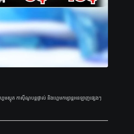
គេមស្លុត កាស៊ីណូបន្តផ្ទាល់ និងហ្គេមកម្សាន្តអនឡាញផ្សេងៗ