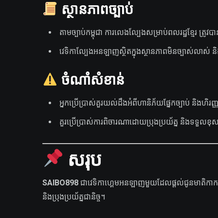
ស្ថានភាពច្បាប់
តាមច្បាប់កម្ពុជា ការលេងល្បែងសម្រាប់ពលរដ្ឋខ្មែរ ត្រ
វេទិកាល្បែងអនឡាញស្ថិតក្នុងស្ថានភាពមិនច្បាស់លាស់ និងម
ចំណាំសំខាន់
អ្នកប្រើប្រាស់គួរយល់ដឹងអំពីហានិភ័យផ្នែកច្បាប់ និងហិរញ្ញវ
គួរប្រើប្រាស់ការពិចារណាដោយប្រុងប្រយ័ត្ន និងទទួលខុសត្រ
សរុប
SAIBO898
ជាវេទិកាហ្គេមអនឡាញមួយដែលផ្តល់ជូនមាតិកាកម្សា
និងប្រុងប្រយ័ត្នជានិច្ច។