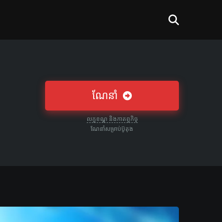
ណែនាំ
លក្ខខណ្ឌ និងកាតព្វកិច្
ណែនាំសម្រាប់ប៊ូតុង