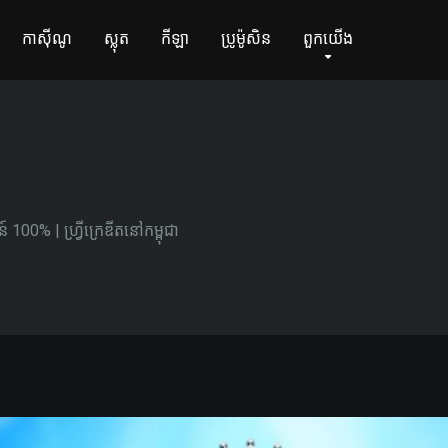
កាស៊ីណូ
ស្លុត
កីឡា
ប្រូម៉ូសិន
ពួកយើង
គមន៍ 100% | ហ្វ្រីក្រេឌីតនៅកម្ពុជា