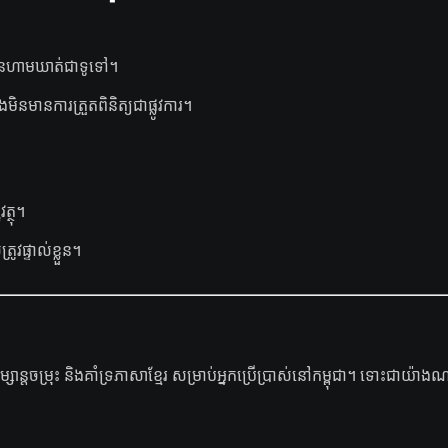
ូវបានហាមឃាត់ជាទូទៅ។
ិនមានការត្រួតពិនិត្យជាផ្លូវការ។
ត្ថុ។
ូវផ្ទាល់ខ្លួន។
ន្តចម្រុះ និងគាំទ្រភាសាខ្មែរ សម្រាប់អ្នកប្រើប្រាស់នៅកម្ពុជា។ ទោះជាយ៉ា