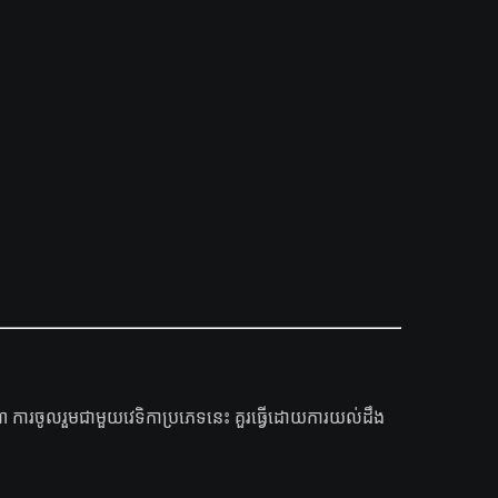
ងណា ការចូលរួមជាមួយវេទិកាប្រភេទនេះ គួរធ្វើដោយការយល់ដឹង