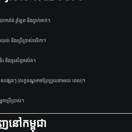
ការ៉ាត់ រូឡែត និងប្លាក់ចាក់។
ារយល់ និងប្រើប្រាស់វេទិកា។
័រ និងទូរស័ព្ទចល័ត។
ធីពិសេសផ្សេងៗ (លក្ខខណ្ឌអាចប្រែប្រួលតាមរយៈពេល)។
្នកប្រើប្រាស់។
ញនៅកម្ពុជា