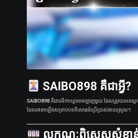
SAIBO898 គឺជាអ្វី?
SAIBO898
គឺជាវេទិកាហ្គេមអនឡាញមួយ ដែលត្រូវបានគេស្គាល់ក្
ដែលរចនាឡើងសម្រាប់បទពិសោធន៍ប្រើប្រាស់ងាយស្រួល។
លក្ខណៈពិសេសសំខាន