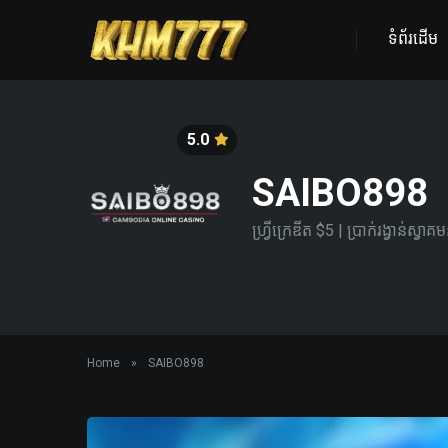
ទំព័រដើម
5.0
SAIBO898
ហ្វ្រីក្រេឌីត $5​ | ប្រាក់រង្វាន់ស្វា
Home
»
SAIBO898