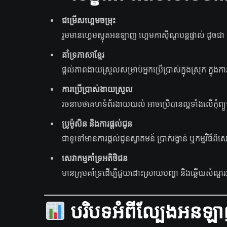
ជម្រើសហ្គេមចម្រុះ
រួមមានហ្គេមស្លុតអនឡាញ ហ្គេមកាស៊ីណូបន្តផ្ទាល់ ដូចជា បា
គាំទ្រភាសាខ្មែរ
ផ្តល់ភាពងាយស្រួលសម្រាប់អ្នកប្រើប្រាស់ក្នុងស្រុក ក្នុងក
ការប្រើប្រាស់ងាយស្រួល
រចនាបថគេហទំព័រងាយយល់ អាចប្រើបានល្អទាំងលើកុំព្យូទ
ប្រូម៉ូសិន និងការផ្តល់ជូន
ជាទូទៅមានការផ្តល់ជូនស្វាគមន៍ ប្រាក់រង្វាន់ ឬកម្មវិ
សេវាកម្មគាំទ្រអតិថិជន
មានក្រុមគាំទ្រដើម្បីជួយដោះស្រាយបញ្ហា និងឆ្លើយសំណួរអ
បរិបទអំពីល្បែងអនឡា