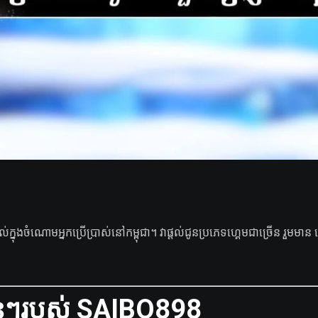
នុងចំណោមអ្នកប្រើប្រាស់នៅកម្ពុជា។ វាផ្តល់ជូនប្រភេទហ្គេមជាច្រើន រួមមាន ហ្
់ៗរបស់ SAIBO898