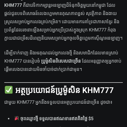
KHM777
គឺជាវេទិកាកម្សាន្តអនឡាញដ៏ទំនុកចិត្តមួយនៅកម្ពុជា ដែល
ផ្តល់ជូនបទពិសោធន៍លេងហ្គេមមានគុណភាពខ្ពស់ សុវត្ថិភាព និងងាយ
ស្រួលសម្រាប់អ្នកលេងគ្រប់កម្រិត។ ដោយមានការគាំទ្រជាភាសាខ្មែរ និង
ប្រព័ន្ធដែលរចនាឡើងសម្រាប់អ្នកប្រើប្រាស់ក្នុងស្រុក KHM777 កំពុង
ក្លាយជាជម្រើសដ៏ពេញនិយមសម្រាប់អ្នកចូលចិត្តហ្គេមកាស៊ីណូអនឡាញ។
ដើម្បីទាក់ទាញ និងអរគុណដល់អ្នកលេងថ្មី និងសមាជិកដែលមានស្រាប់
KHM777 បានរៀបចំ
ប្រូម៉ូសិនពិសេសជាច្រើន
ដែលអនុញ្ញាតឲ្យអ្នកចាប់
ផ្តើមលេងបានដោយមិនចាំបាច់ដាក់ប្រាក់ជាមុន។
អត្ថប្រយោជន៍ប្រូម៉ូសិន KHM777
ជាមួយ KHM777 អ្នកនឹងទទួលបានអត្ថប្រយោជន៍ជាច្រើន ដូចជា៖
ចុះឈ្មោះថ្មី ទទួលបានឥណទានឥតគិតថ្លៃ $5