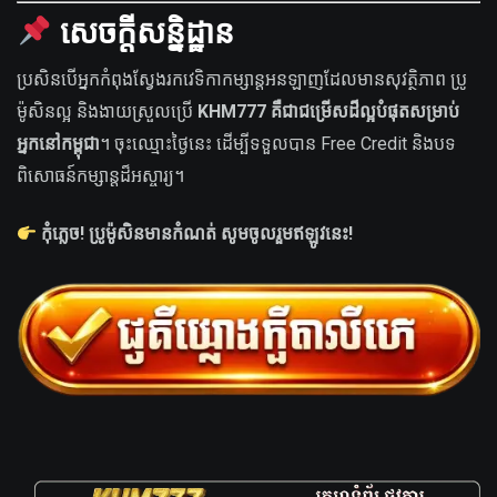
សេចក្តីសន្និដ្ឋាន
ប្រសិនបើអ្នកកំពុងស្វែងរកវេទិកាកម្សាន្តអនឡាញដែលមានសុវត្ថិភាព ប្រូ
ម៉ូសិនល្អ និងងាយស្រួលប្រើ
KHM777 គឺជាជម្រើសដ៏ល្អបំផុតសម្រាប់
អ្នកនៅកម្ពុជា
។ ចុះឈ្មោះថ្ងៃនេះ ដើម្បីទទួលបាន Free Credit និងបទ
ពិសោធន៍កម្សាន្តដ៏អស្ចារ្យ។
កុំភ្លេច! ប្រូម៉ូសិនមានកំណត់ សូមចូលរួមឥឡូវនេះ!