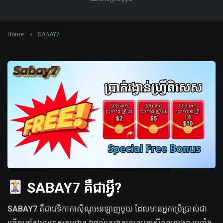
Home
»
SABAY7
SABAY7 គឺជាអ្វី?
SABAY7
គឺជាវេទិកាកាស៊ីណូអនឡាញមួយ ដែលមានអ្នកប្រើប្រាស់ជា