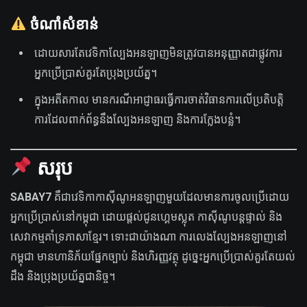
ចំណាំសំខាន់
ដោយសារតែវេទិកាល្បែងអនឡាញមិនត្រូវបានអនុញ្ញាតជាផ្លូវការ
អ្នកប្រើប្រាស់គួរតែប្រុងប្រយ័ត្ន។
ក្នុងអតីតកាល មានករណីអាជ្ញាធរធ្វើការចាត់វិធានការលើប្រតិបត្តិ
ការដែលពាក់ព័ន្ធនឹងល្បែងអនឡាញ និងការក្លែងបន្លំ។
សរុប
SABAY7
គឺជាវេទិកាកាស៊ីណូអនឡាញមួយដែលមានការចូលប្រើដោយ
អ្នកប្រើប្រាស់នៅកម្ពុជា ដោយផ្តល់ជូនហ្គេមស្លុត កាស៊ីណូបន្តផ្ទាល់ និង
សេវាកម្មគាំទ្រភាសាខ្មែរ។ ទោះជាយ៉ាងណា ការលេងល្បែងអនឡាញនៅ
កម្ពុជា មានហានិភ័យផ្នែកច្បាប់ និងហិរញ្ញវត្ថុ ដូច្នេះអ្នកប្រើប្រាស់គួរតែយល់
ដឹង និងប្រុងប្រយ័ត្នជានិច្ច។