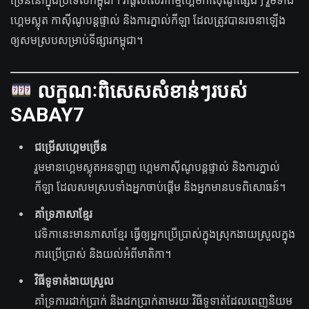
ច្រើននៅក្នុងប្រទេសកម្ពុជា។ វាផ្តល់សេវាកម្មហ្គេមកាស៊ីណូផ្សេងៗ រួមទាំង
ហ្គេមស្លុត កាស៊ីណូបន្តផ្ទាល់ និងការភ្នាល់កីឡា ដែលត្រូវបានរចនាឡើង
ឲ្យសមស្របសម្រាប់ទីផ្សារកម្ពុជា។
លក្ខណៈពិសេសសំខាន់ៗរបស់
SABAY7
ជម្រើសហ្គេមច្រើន
រួមមានហ្គេមស្លុតអនឡាញ ហ្គេមកាស៊ីណូបន្តផ្ទាល់ និងការភ្នាល់
កីឡា ដែលសមស្របទាំងអ្នកចាប់ផ្តើម និងអ្នកមានបទពិសោធន៍។
គាំទ្រភាសាខ្មែរ
វេទិកានេះមានភាសាខ្មែរ ធ្វើឲ្យអ្នកប្រើប្រាស់ក្នុងស្រុកងាយស្រួលក្នុង
ការប្រើប្រាស់ និងយល់អំពីមាតិកា។
វិធីទូទាត់ងាយស្រួល
គាំទ្រការដាក់ប្រាក់ និងដកប្រាក់តាមរយៈវិធីទូទាត់ដែលពេញនិយម