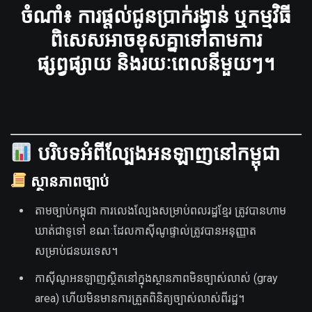
ចំណាំ៖ ការផ្តល់ជូនប្រាក់រង្វាន់ ឬកម្មវិធី
ពិសេសអាចខុសគ្នាទៅតាមការ
ផ្សព្វផ្សាយ និងរយៈពេលនីមួយៗ។
បរិបទអំពីល្បែងអនឡាញនៅកម្ពុជា
ស្ថានភាពច្បាប់
តាមច្បាប់កម្ពុជា ការលេងល្បែងសម្រាប់ពលរដ្ឋខ្មែរ ត្រូវបានហាម
ឃាត់ជាទូទៅ ខណៈដែលកាស៊ីណូផ្ទាល់ត្រូវបានអនុញ្ញាត
សម្រាប់ជនបរទេស។
កាស៊ីណូអនឡាញស្ថិតនៅក្នុងស្ថានភាពមិនច្បាស់លាស់ (gray
area) ហើយមិនមានការត្រួតពិនិត្យច្បាស់លាស់ពីរដ្ឋ។