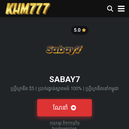
5.0
SABAY7
ហ្វ្រីក្រេឌីត $5​ | ប្រាក់រង្វាន់ស្វាគមន៍ 100% | ហ្វ្រីក្រេឌីតនៅកម្ពុជា
ណែនាំ
លក្ខខណ្ឌ និងកាតព្វកិច្
ណែនាំសម្រាប់ប៊ូតុង