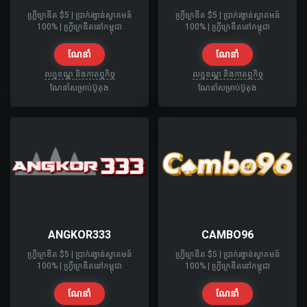
ហ្វ្រីក្រេឌីត $5​ | ប្រាក់រង្វាន់ស្វាគមន៍
ហ្វ្រីក្រេឌីត $5​ | ប្រាក់រង្វាន់ស្វាគមន៍
100% | ហ្វ្រីក្រេឌីតនៅកម្ពុជា
100% | ហ្វ្រីក្រេឌីតនៅកម្ពុជា
ណែនាំ
ណែនាំ
លក្ខខណ្ឌ និងកាតព្វកិច្
លក្ខខណ្ឌ និងកាតព្វកិច្
ណែនាំសម្រាប់ប៊ូតុង
ណែនាំសម្រាប់ប៊ូតុង
ANGKOR333
CAMBO96
ហ្វ្រីក្រេឌីត $5​ | ប្រាក់រង្វាន់ស្វាគមន៍
ហ្វ្រីក្រេឌីត $5​ | ប្រាក់រង្វាន់ស្វាគមន៍
100% | ហ្វ្រីក្រេឌីតនៅកម្ពុជា
100% | ហ្វ្រីក្រេឌីតនៅកម្ពុជា
ណែនាំ
ណែនាំ