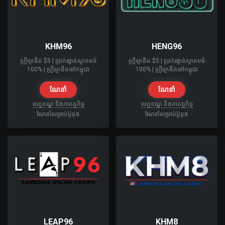
KHM96
HENG96
ហ្វ្រីក្រេឌីត $5​ | ប្រាក់រង្វាន់ស្វាគមន៍
ហ្វ្រីក្រេឌីត $5​ | ប្រាក់រង្វាន់ស្វាគមន៍
100% | ហ្វ្រីក្រេឌីតនៅកម្ពុជា
100% | ហ្វ្រីក្រេឌីតនៅកម្ពុជា
ណែនាំ
ណែនាំ
លក្ខខណ្ឌ និងកាតព្វកិច្
លក្ខខណ្ឌ និងកាតព្វកិច្
ណែនាំសម្រាប់ប៊ូតុង
ណែនាំសម្រាប់ប៊ូតុង
LEAP96
KHM8