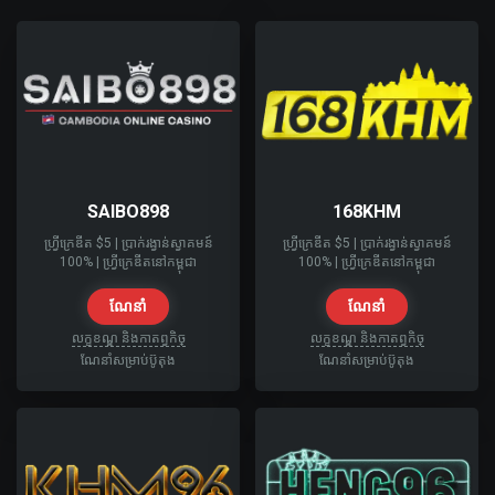
SAIBO898
168KHM
ហ្វ្រីក្រេឌីត $5​ | ប្រាក់រង្វាន់ស្វាគមន៍
ហ្វ្រីក្រេឌីត $5​ | ប្រាក់រង្វាន់ស្វាគមន៍
100% | ហ្វ្រីក្រេឌីតនៅកម្ពុជា
100% | ហ្វ្រីក្រេឌីតនៅកម្ពុជា
ណែនាំ
ណែនាំ
លក្ខខណ្ឌ និងកាតព្វកិច្
លក្ខខណ្ឌ និងកាតព្វកិច្
ណែនាំសម្រាប់ប៊ូតុង
ណែនាំសម្រាប់ប៊ូតុង