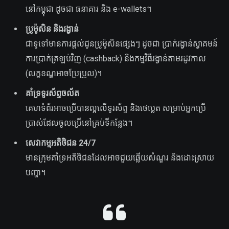
នៅកម្ពុជា ដូចជា ធនាគារ និង e-wallets។
ប្រូម៉ូសិន និងរង្វាន់
ជាទូទៅមានការផ្តល់ជូនប្រូម៉ូសិនផ្សេងៗ ដូចជា ប្រាក់រង្វាន់ស្វាគមន៍
ការប្រាក់ត្រឡប់វិញ (cashback) និងកម្មវិធីរង្វាន់តាមរដូវកាល
(លក្ខខណ្ឌអាចប្រែប្រួល)។
គាំទ្រទូរស័ព្ទចល័ត
គេហទំព័រអាចប្រើបានល្អលើទូរស័ព្ទ និងថេប្លេត សម្រាប់អ្នកប្រើ
ប្រាស់ដែលចូលប្រើនៅគ្រប់ទីកន្លែង។
សេវាកម្មអតិថិជន 24/7
មានក្រុមគាំទ្រអតិថិជនដែលអាចជួយឆ្លើយសំណួរ និងដោះស្រាយ
បញ្ហា។