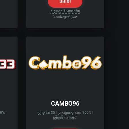
ណែនាំ
លក្ខខណ្ឌ និងកាតព្វកិច្
ណែនាំសម្រាប់ប៊ូតុង
CAMBO96
100% |
ហ្វ្រីក្រេឌីត $5​ | ប្រាក់រង្វាន់ស្វាគមន៍ 100% |
ហ្វ្រីក្រេឌីតនៅកម្ពុជា