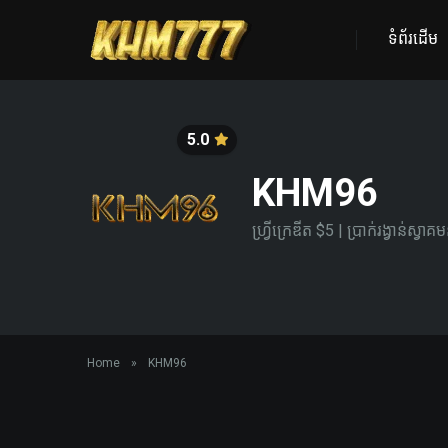
ទំព័រដើម
5.0
KHM96
ហ្វ្រីក្រេឌីត $5​ | ប្រាក់រង្វាន់ស្វា
Home
»
KHM96