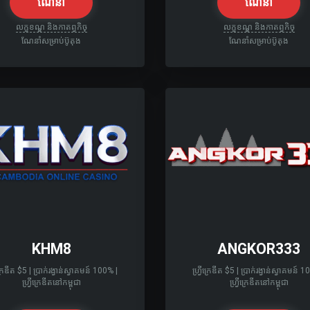
ណែនាំ
ណែនាំ
លក្ខខណ្ឌ និងកាតព្វកិច្
លក្ខខណ្ឌ និងកាតព្វកិច្
ណែនាំសម្រាប់ប៊ូតុង
ណែនាំសម្រាប់ប៊ូតុង
KHM8
ANGKOR333
ីក្រេឌីត $5​ | ប្រាក់រង្វាន់ស្វាគមន៍ 100% |
ហ្វ្រីក្រេឌីត $5​ | ប្រាក់រង្វាន់ស្វាគមន៍ 
ហ្វ្រីក្រេឌីតនៅកម្ពុជា
ហ្វ្រីក្រេឌីតនៅកម្ពុជា