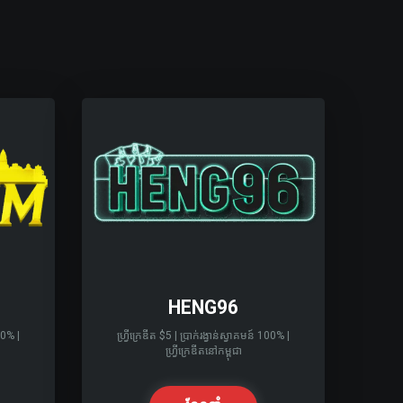
HENG96
100% |
ហ្វ្រីក្រេឌីត $5​ | ប្រាក់រង្វាន់ស្វាគមន៍ 100% |
ហ្វ្រីក្រេឌីតនៅកម្ពុជា