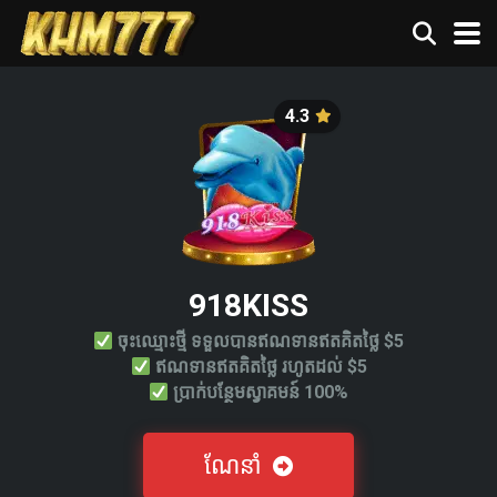
4.3
918KISS
ចុះឈ្មោះថ្មី ទទួលបានឥណទានឥតគិតថ្លៃ $5
ឥណទានឥតគិតថ្លៃ រហូតដល់ $5
ប្រាក់បន្ថែមស្វាគមន៍ 100%
ណែនាំ